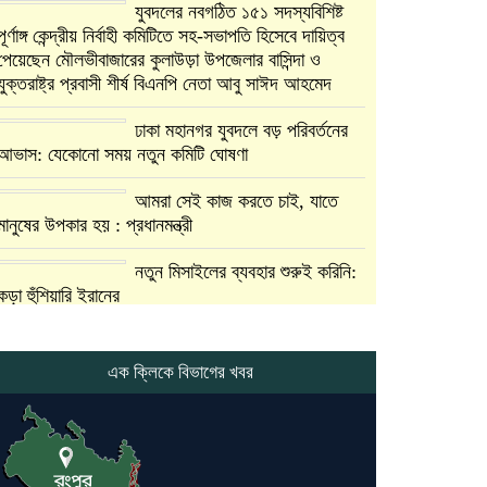
যুবদলের নবগঠিত ১৫১ সদস্যবিশিষ্ট
পূর্ণাঙ্গ কেন্দ্রীয় নির্বাহী কমিটিতে সহ-সভাপতি হিসেবে দায়িত্ব
পেয়েছেন মৌলভীবাজারের কুলাউড়া উপজেলার বাসিন্দা ও
যুক্তরাষ্ট্র প্রবাসী শীর্ষ বিএনপি নেতা আবু সাঈদ আহমেদ
ঢাকা মহানগর যুবদলে বড় পরিবর্তনের
আভাস: যেকোনো সময় নতুন কমিটি ঘোষণা
আমরা সেই কাজ করতে চাই, যাতে
মানুষের উপকার হয় : প্রধানমন্ত্রী
নতুন মিসাইলের ব্যবহার শুরুই করিনি:
কড়া হুঁশিয়ারি ইরানের
যুক্তরাষ্ট্র ও ইসরায়েল বাদে হরমুজ
প্রণালি সবার জন্য উন্মুক্ত: আরাকচি
এক ক্লিকে বিভাগের খবর
এবার চীনের দ্বারস্থ হলেন ডোনাল্ড
ট্রাম্প
ইরানে কঠোর হামলা অব্যাহত রাখতে