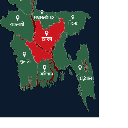
ট্রাম্পকে আহ্বান সৌদি আরবের
ইরাকসহ মধ্যপ্রাচ্যে ২৪ হামলা চালাল
ইরানপন্থি গোষ্ঠী
হরমুজ প্রণালী সুরক্ষায় মিত্ররা সাহায্য
না করলে ন্যাটোর ভবিষ্যৎ খারাপ হবে:
ট্রাম্প