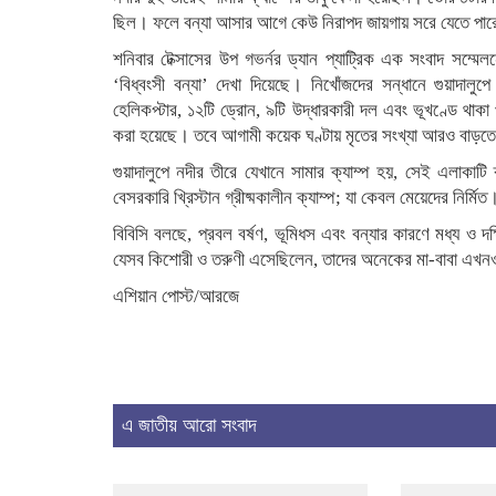
ছিল। ফলে বন্যা আসার আগে কেউ নিরাপদ জায়গায় সরে যেতে পার
শনিবার টেক্সাসের উপ গভর্নর ড্যান প্যাট্রিক এক সংবাদ সম্মেল
‘বিধ্বংসী বন্যা’ দেখা দিয়েছে। নিখোঁজদের সন্ধানে গুয়াদালু
হেলিকপ্টার, ১২টি ড্রোন, ৯টি উদ্ধারকারী দল এবং ভূখণ্ডে থা
করা হয়েছে। তবে আগামী কয়েক ঘণ্টায় মৃতের সংখ্যা আরও বাড়ত
গুয়াদালুপে নদীর তীরে যেখানে সামার ক্যাম্প হয়, সেই এলাকাটি ক
বেসরকারি খ্রিস্টান গ্রীষ্মকালীন ক্যাম্প; যা কেবল মেয়েদের নি
বিবিসি বলছে, প্রবল বর্ষণ, ভূমিধস এবং বন্যার কারণে মধ্য ও
যেসব কিশোরী ও তরুণী এসেছিলেন, তাদের অনেকের মা-বাবা এখনও ক্
এশিয়ান পোস্ট/আরজে
এ জাতীয় আরো সংবাদ