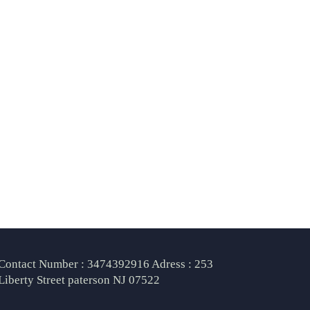
Contact Number : 3474392916 Adress : 253
Liberty Street paterson NJ 07522