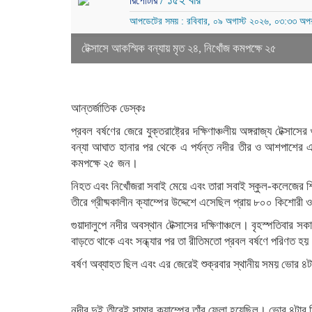
/ ১৫২ বার
রিপোর্টার
আপডেটের সময় : রবিবার, ০৯ অগাস্ট ২০২৬, ০৩:৩৩ অপর
টেক্সাসে আকস্মিক বন্যায় মৃত ২৪, নিখোঁজ কমপক্ষে ২৫
আন্তর্জাতিক ডেস্কঃ
প্রবল বর্ষণের জেরে যুক্তরাষ্ট্রের দক্ষিণাঞ্চলীয় অঙ্গরাজ্য টেক্স
বন্যা আঘাত হানার পর থেকে এ পর্যন্ত নদীর তীর ও আশপাশের
কমপক্ষে ২৫ জন।
নিহত এবং নিখোঁজরা সবাই মেয়ে এবং তারা সবাই স্কুল-কলেজের শিক্ষ
তীরে গ্রীষ্মকালীন ক্যাম্পের উদ্দেশে এসেছিল প্রায় ৮০০ কিশোরী 
গুয়াদালুপে নদীর অবস্থান টেক্সাসের দক্ষিণাঞ্চলে। বৃহস্পতিবার সকাল 
বাড়তে থাকে এবং সন্ধ্যার পর তা রীতিমতো প্রবল বর্ষণে পরিণত হ
বর্ষণ অব্যাহত ছিল এবং এর জেরেই শুক্রবার স্থানীয় সময় ভোর ৪ট
নদীর দুই তীরেই সামার ক্যাম্পের তাঁবু ফেলা হয়েছিল। ভোর ৪টা