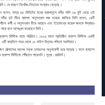
েনি। যে কারণে নিখোঁজ-নিহতের সংখ্যাও বেড়েছে।
নে বলেন, মাত্র ৪৫ মিনিটের মধ্যে গুয়াদালুপে নদীর পানি ২৬ ফুট বেড়ে এই
পে নদীর দুই তীরে ব্যাপক অনুসন্ধান শুরু হয়েছে জানিয়ে তিনি বলেন, ১৪টি
কা পাঁচশ কর্মী এ অনুসন্ধান টিমে আছেন এবং ইতোমধ্যে কয়েক জনকে উদ্ধারও
ে পারে বলে আশঙ্কা করেছেন তিনি।
্যাম্প মিস্টিক নামে পরিচিত। ১৯২৬ সালে প্রতিষ্ঠিত ক্যাম্প মিস্টিক একটি
র্মিত। এটি কারভিল শহর থেকে ১৮ মাইল উত্তর-পশ্চিমে অবস্থিত।
 দক্ষিণ টেক্সাসের অনেক সড়ক চলাচলের অনুপযোগী হয়ে পড়েছে। ফলে ক্যাম্পে
যাম্প মিস্টিকে পৌঁছাতে পারেননি। সূত্র : রয়টার্স।