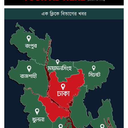
এক ক্লিকে বিভাগের খবর
নতুন মিসাইলের ব্যবহার শুরুই
করিনি: কড়া হুঁশিয়ারি ইরানের
যুক্তরাষ্ট্র ও ইসরায়েল বাদে হরমুজ
প্রণালি সবার জন্য উন্মুক্ত: আরাকচি
এবার চীনের দ্বারস্থ হলেন ডোনাল্ড
ট্রাম্প
ইরানে কঠোর হামলা অব্যাহত রাখতে
ট্রাম্পকে আহ্বান সৌদি আরবের