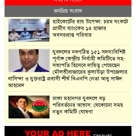
জনপ্রিয় সংবাদ
হাইকোর্টের রায় উপেক্ষা: চরম সংকটে
গ্রামীণ ব্যাংকের ১৪ হাজার
অবসরপ্রাপ্ত পরিবার
যুবদলের নবগঠিত ১৫১ সদস্যবিশিষ্ট
পূর্ণাঙ্গ কেন্দ্রীয় নির্বাহী কমিটিতে সহ-
সভাপতি হিসেবে দায়িত্ব পেয়েছেন
মৌলভীবাজারের কুলাউড়া উপজেলার
বাসিন্দা ও যুক্তরাষ্ট্র প্রবাসী শীর্ষ বিএনপি নেতা আবু সাঈদ
আহমেদ
ঢাকা মহানগর যুবদলে বড়
পরিবর্তনের আভাস: যেকোনো সময়
নতুন কমিটি ঘোষণা
আমরা সেই কাজ করতে চাই, যাতে
মানুষের উপকার হয় : প্রধানমন্ত্রী