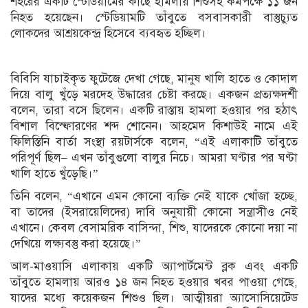
শহরের একটি স্টেডিয়ামের কাছে হামলায় শিশুসহ কমপক্ষে ১১ জন
নিহত হয়েছেন। স্টেডিয়ামটি তাঁবুতে বসবাসকারী বাস্তুচ্যুত
লোকদের আশ্রয়কেন্দ্র হিসেবে ব্যবহৃত হচ্ছিল।
বিবিসি যাচাইকৃত ফুটেজে দেখা গেছে, মানুষ খালি হাতে ও কোদাল
দিয়ে বালু খুঁড়ে মরদেহ উদ্ধারের চেষ্টা করছে। একজন প্রত্যক্ষদর্শী
বলেন, তারা বসে ছিলেন। একটি রাস্তায় হামলা হওয়ার পর হঠাৎ
বিশাল বিস্ফোরণের শব্দ শোনেন। আহমেদ কিশাউই নামে এই
ফিলিস্তিনি বার্তা সংস্থা রয়টার্সকে বলেন, “এই এলাকাটি তাঁবুতে
পরিপূর্ণ ছিল– এখন তাঁবুগুলো বালুর নিচে। আমরা ঘণ্টার পর ঘণ্টা
খালি হাতে খুঁড়েছি।”
তিনি বলেন, “এখানে এমন কোনো ব্যক্তি নেই যাকে খোঁজা হচ্ছে,
বা তাদের (ইসরায়েলিদের) দাবি অনুযায়ী কোনো সন্ত্রাসীও নেই
এখানে। কেবল বেসামরিক বাসিন্দা, শিশু, যাদেরকে কোনো দয়া না
দেখিয়ে লক্ষ্যবস্তু করা হয়েছে।”
আল-মাওয়াসি এলাকায় একটি অ্যাপার্টমেন্ট ব্লক এবং একটি
তাঁবুতে হামলায় আরও ১৪ জন নিহত হওয়ার খবর পাওয়া গেছে,
যাদের মধ্যে কয়েকজন শিশুও ছিল। আত্মীয়রা অ্যাসোসিয়েটেড