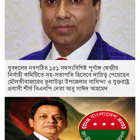
যুবদলের নবগঠিত ১৫১ সদস্যবিশিষ্ট পূর্ণাঙ্গ কেন্দ্রীয়
নির্বাহী কমিটিতে সহ-সভাপতি হিসেবে দায়িত্ব পেয়েছেন
মৌলভীবাজারের কুলাউড়া উপজেলার বাসিন্দা ও যুক্তরাষ্ট্র
প্রবাসী শীর্ষ বিএনপি নেতা আবু সাঈদ আহমেদ