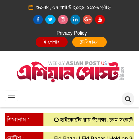
শুক্রবার, ০৭ অগাস্ট ২০২৬, ১১:৫৬ পূর্বাহ্ন
Privacy Policy
E-Paper
Classified
Toggle
navigation
শিরোনাম :
হাইকোর্টের রায় উপেক্ষা: চরম সংকটে গ্রামীণ ব্
নোটিশ :
Eid Bazar ! Eid Bazar ! Held on 30th Ma