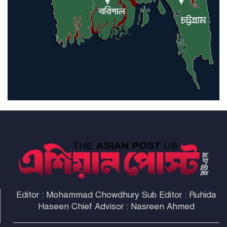
ইরাকসহ মধ্যপ্রাচ্যে ২৪ হামলা চালাল
ইরানপন্থি গোষ্ঠী
হরমুজ প্রণালী সুরক্ষায় মিত্ররা সাহায্য
না করলে ন্যাটোর ভবিষ্যৎ খারাপ
হবে: ট্রাম্প
Editor : Mohammad Chowdhury Sub Editor : Ruhida
Haseen Chief Advisor : Nasreen Ahmed