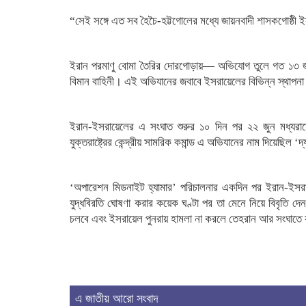
“সেই সঙ্গে এত সব হৈচৈ-হট্টগোলের মধ্যে জায়নবাদী শাসকগোষ্ঠী ইস
ইরান পরমাণু বোমা তৈরির দোরগোড়ায়— অভিযোগ তুলে গত ১৩ জুন
বিমান বাহিনী। এই অভিযানের জবাবে ইসরায়েলের বিভিন্ন স্থাপনা ল
ইরান-ইসরায়েলের এ সংঘাত শুরুর ১০ দিন পর ২২ জুন মধ্যরাতে 
যুক্তরাষ্ট্রের কেন্দ্রীয় সামরিক কমান্ড এ অভিযানের নাম দিয়েছিল ‘
‘অপারেশন মিডনাইট হ্যামার’ পরিচালনার একদিন পর ইরান-ইসরায়েলে 
যুদ্ধবিরতি ঘোষণা করার কয়েক ঘণ্টা পর তা মেনে নিয়ে বিবৃতি দেন
চলবে এবং ইসরায়েল পুনরায় হামলা না করলে তেহরান আর সংঘাতে য
এ জাতীয় আরো সংবাদ