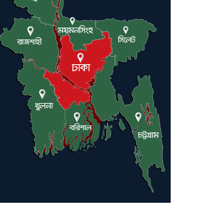
ট্রাম্পকে আহ্বান সৌদি আরবের
ইরাকসহ মধ্যপ্রাচ্যে ২৪ হামলা চালাল
ইরানপন্থি গোষ্ঠী
হরমুজ প্রণালী সুরক্ষায় মিত্ররা সাহায্য
না করলে ন্যাটোর ভবিষ্যৎ খারাপ হবে:
ট্রাম্প