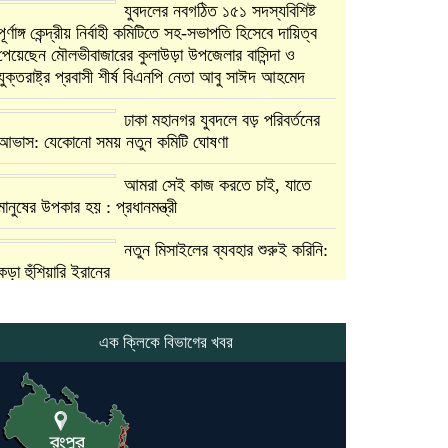
যুবদলের নবগঠিত ১৫১ সদস্যবিশিষ্ট
পূর্ণাঙ্গ কেন্দ্রীয় নির্বাহী কমিটিতে সহ-সভাপতি হিসেবে দায়িত্ব
পেয়েছেন মৌলভীবাজারের কুলাউড়া উপজেলার বাসিন্দা ও
যুক্তরাষ্ট্র প্রবাসী শীর্ষ বিএনপি নেতা আবু সাঈদ আহমেদ
ঢাকা মহানগর যুবদলে বড় পরিবর্তনের
আভাস: যেকোনো সময় নতুন কমিটি ঘোষণা
আমরা সেই কাজ করতে চাই, যাতে
মানুষের উপকার হয় : প্রধানমন্ত্রী
নতুন মিসাইলের ব্যবহার শুরুই করিনি:
কড়া হুঁশিয়ারি ইরানের
যুক্তরাষ্ট্র ও ইসরায়েল বাদে হরমুজ
প্রণালি সবার জন্য উন্মুক্ত: আরাকচি
এক ক্লিকে বিভাগের খবর
এবার চীনের দ্বারস্থ হলেন ডোনাল্ড
ট্রাম্প
ইরানে কঠোর হামলা অব্যাহত রাখতে