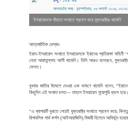
/ ১২৪ বার
রাজু
আপডেটের সময় : বৃহস্পতিবার, ০৬ অগাস্ট ২০২৬, ০৩:৩২
ইসরায়েলকে বাঁচাতে সংঘাতে প্রবেশ করে যুক্তরাষ্ট্রঃ খামেনি
আন্তর্জাতিক ডেস্কঃ
ইরান-ইসরায়েল সংঘাতে ইসরায়েলকে ইরানের প্রতিরক্ষা বাহিনী ‘প্র
নেতা আয়াতুল্লাহ আলী খামেনি। তিনি আরও বলেছেন, যুক্তরাষ্ট্র 
ফেলত।
বুধবার জাতির উদ্দেশে দেওয়া এক ভাষণে খামেনি বলেন, “ইরানে
কিছুদিন এই সংঘাত চলত— তাহলে ইসরায়েল পুরোপুরি ধ্বংস হয়ে
“এ ব্যাপারটি বুঝতে পেরেই যুক্তরাষ্ট্র সংঘাতে প্রবেশ করে; কিন
রিপাবলিক গার্ড কর্পস (আইআরজিসি) বিজয়ী হিসেবে আবির্ভূত হয়েছে