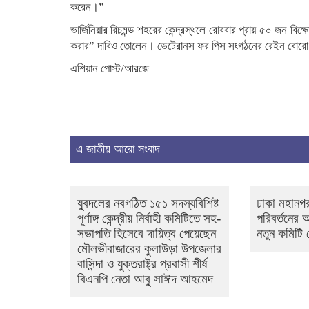
করেন।”
ভার্জিনিয়ার রিচমন্ড শহরের কেন্দ্রস্থলে রোববার প্রায় ৫০ জন বি
করার” দাবিও তোলেন। ভেটেরানস ফর পিস সংগঠনের রেইন বোরো বলেন
এশিয়ান পোস্ট/আরজে
এ জাতীয় আরো সংবাদ
যুবদলের নবগঠিত ১৫১ সদস্যবিশিষ্ট
ঢাকা মহানগর
পূর্ণাঙ্গ কেন্দ্রীয় নির্বাহী কমিটিতে সহ-
পরিবর্তনের
সভাপতি হিসেবে দায়িত্ব পেয়েছেন
নতুন কমিটি
মৌলভীবাজারের কুলাউড়া উপজেলার
বাসিন্দা ও যুক্তরাষ্ট্র প্রবাসী শীর্ষ
বিএনপি নেতা আবু সাঈদ আহমেদ