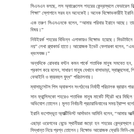
সিএনএন বলছে, লস অ্যাঞ্জেলেস শহরের কেন্দ্রস্থলে ফেডারেল বি
শিক্ষা” স্লোগানে সরব হন অনেকেই। অনেক বিক্ষোভকারীই ইরান
এক তরুণ সিএনএনকে বলেন, “আমার পরিবার ইরানে আছে। তাদের 
বিষয়।”
নিউইয়র্ক শহরের বিভিন্ন এলাকায়ও বিক্ষোভ হয়েছে। মিডটাউনে শ
নয়” লেখা প্ল্যাকার্ড হাতে। আয়োজক ইভেট ফেলারকা বলেন, “এভাব
ধ্বংসযজ্ঞ।”
অন্যদিকে রোববার বস্টন কমন পার্কে শতাধিক মানুষ সমবেত হন,
প্রকাশ করে বলেন, সাধারণ মানুষ যেখানে বাসাভাড়া, স্বাস্থ্যসেবা, 
বেআইনি ও ব্যয়বহুল যুদ্ধ” পরিচালনায়।
ম্যাসাচুসেটস পিস অ্যাকশন সংগঠনের নির্বাহী পরিচালক ব্রায়া
সান ফ্রান্সিসকো শহরেও শতাধিক মানুষ মার্কেট স্ট্রিট ধরে মিছিল ক
অভিযোগ তোলেন। মূলত নির্বাচনী প্রচারাভিযানের সময় ট্রাম্প 
ইরানি বংশোদ্ভূত অ্যাক্টিভিস্ট আর্দাভান আমিনি বলেন, “আমার আত
এছাড়া ওরেগনের বেন্ডে স্থানীয়রা জড়ো হন শহরের কেন্দ্রস্থলে।
সিদ্ধান্ত নিয়ে প্রশ্ন তোলেন। বিক্ষোভ আয়োজক ফ্রেডি ফিনি-জোর্ডে