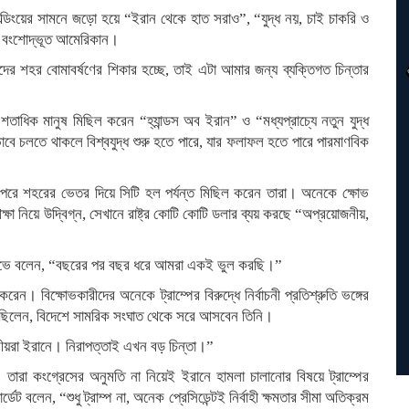
ল্ডিংয়ের সামনে জড়ো হয়ে “ইরান থেকে হাত সরাও”, “যুদ্ধ নয়, চাই চাকরি ও
ি বংশোদ্ভূত আমেরিকান।
শহর বোমাবর্ষণের শিকার হচ্ছে, তাই এটা আমার জন্য ব্যক্তিগত চিন্তার
তাধিক মানুষ মিছিল করেন “হ্যান্ডস অব ইরান” ও “মধ্যপ্রাচ্যে নতুন যুদ্ধ
ে চলতে থাকলে বিশ্বযুদ্ধ শুরু হতে পারে, যার ফলাফল হতে পারে পারমাণবিক
 পরে শহরের ভেতর দিয়ে সিটি হল পর্যন্ত মিছিল করেন তারা। অনেকে ক্ষোভ
শিক্ষা নিয়ে উদ্বিগ্ন, সেখানে রাষ্ট্র কোটি কোটি ডলার ব্যয় করছে “অপ্রয়োজনীয়,
ন গারভে বলেন, “বছরের পর বছর ধরে আমরা একই ভুল করছি।”
রেন। বিক্ষোভকারীদের অনেকে ট্রাম্পের বিরুদ্ধে নির্বাচনী প্রতিশ্রুতি ভঙ্গের
বলেছিলেন, বিদেশে সামরিক সংঘাত থেকে সরে আসবেন তিনি।
্মীয়রা ইরানে। নিরাপত্তাই এখন বড় চিন্তা।”
 তারা কংগ্রেসের অনুমতি না নিয়েই ইরানে হামলা চালানোর বিষয়ে ট্রাম্পের
ট বলেন, “শুধু ট্রাম্প না, অনেক প্রেসিডেন্টই নির্বাহী ক্ষমতার সীমা অতিক্রম