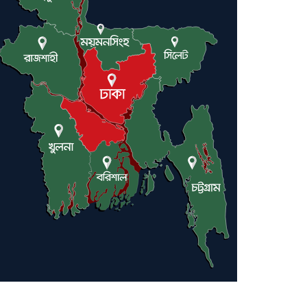
ট্রাম্পকে আহ্বান সৌদি আরবের
ইরাকসহ মধ্যপ্রাচ্যে ২৪ হামলা চালাল
ইরানপন্থি গোষ্ঠী
হরমুজ প্রণালী সুরক্ষায় মিত্ররা সাহায্য
না করলে ন্যাটোর ভবিষ্যৎ খারাপ হবে:
ট্রাম্প