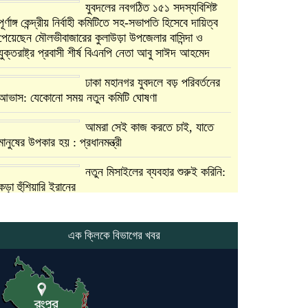
যুবদলের নবগঠিত ১৫১ সদস্যবিশিষ্ট
পূর্ণাঙ্গ কেন্দ্রীয় নির্বাহী কমিটিতে সহ-সভাপতি হিসেবে দায়িত্ব
পেয়েছেন মৌলভীবাজারের কুলাউড়া উপজেলার বাসিন্দা ও
যুক্তরাষ্ট্র প্রবাসী শীর্ষ বিএনপি নেতা আবু সাঈদ আহমেদ
ঢাকা মহানগর যুবদলে বড় পরিবর্তনের
আভাস: যেকোনো সময় নতুন কমিটি ঘোষণা
আমরা সেই কাজ করতে চাই, যাতে
মানুষের উপকার হয় : প্রধানমন্ত্রী
নতুন মিসাইলের ব্যবহার শুরুই করিনি:
কড়া হুঁশিয়ারি ইরানের
যুক্তরাষ্ট্র ও ইসরায়েল বাদে হরমুজ
প্রণালি সবার জন্য উন্মুক্ত: আরাকচি
এক ক্লিকে বিভাগের খবর
এবার চীনের দ্বারস্থ হলেন ডোনাল্ড
ট্রাম্প
ইরানে কঠোর হামলা অব্যাহত রাখতে