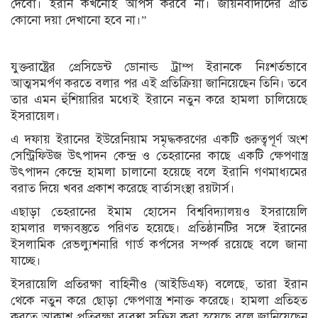
দেবো। ইরান কখনোই আপস করবে না। জায়নবাদীদের প্রতি
কোনো দয়া দেখানো হবে না।”
যুক্তরাষ্ট্রের প্রেসিডেন্ট ডোনাল্ড ট্রাম্প ইরানকে নিঃশর্তভাবে
আত্মসমর্পণ করতে বলার পর এই প্রতিক্রিয়া জানিয়েছেন তিনি। তবে
তার এমন হুঁশিয়ারির মধ্যেই ইরানে নতুন করে হামলা চালিয়েছে
ইসরায়েল।
এ দফায় ইরানের ইউরেনিয়াম সমৃদ্ধকরণের একটি গুরুত্বপূর্ণ অংশ
সেন্ট্রিফিউজ উৎপাদন কেন্দ্র ও তেহরানের কাছে একটি ক্ষেপণাস্ত্র
উৎপাদন কেন্দ্রে হামলা চালানো হয়েছে বলে ইরানি গণমাধ্যমের
বরাত দিয়ে খবর প্রকাশ করেছে বার্তাসংস্থা রয়টার্স।
এছাড়া তেহরানের ইমাম হোসেন বিশ্ববিদ্যালয়ও ইসরায়েলি
হামলার লক্ষ্যবস্তুতে পরিণত হয়েছে। প্রতিষ্ঠানটির সঙ্গে ইরানের
ইসলামিক রেভল্যুশনারি গার্ড কর্পসের সম্পর্ক রয়েছে বলে জানা
যাচ্ছে।
ইসরায়েলি প্রতিরক্ষা বাহিনীও (আইডিএফ) বলেছে, তারা ইরান
থেকে নতুন করে ছোড়া ক্ষেপণাস্ত্র শনাক্ত করেছে। হামলা প্রতিহত
করতে আকাশ প্রতিরক্ষা ব্যবস্থা সক্রিয় করা হয়েছে বলে জানিয়েছেন