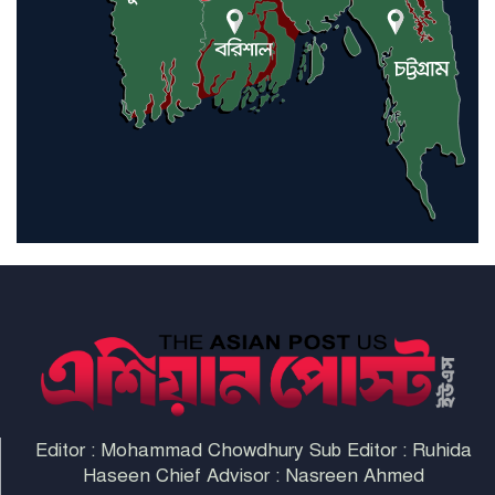
ইরাকসহ মধ্যপ্রাচ্যে ২৪ হামলা চালাল
ইরানপন্থি গোষ্ঠী
হরমুজ প্রণালী সুরক্ষায় মিত্ররা সাহায্য
না করলে ন্যাটোর ভবিষ্যৎ খারাপ
হবে: ট্রাম্প
Editor : Mohammad Chowdhury Sub Editor : Ruhida
Haseen Chief Advisor : Nasreen Ahmed