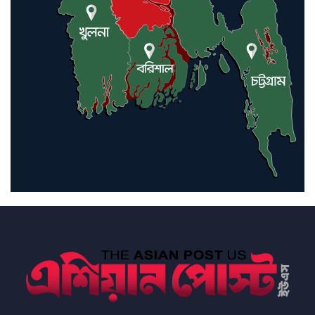
ইরানে কঠোর হামলা অব্যাহত রাখতে
ট্রাম্পকে আহ্বান সৌদি আরবের
ইরাকসহ মধ্যপ্রাচ্যে ২৪ হামলা চালাল
ইরানপন্থি গোষ্ঠী
হরমুজ প্রণালী সুরক্ষায় মিত্ররা সাহায্য
না করলে ন্যাটোর ভবিষ্যৎ খারাপ
হবে: ট্রাম্প