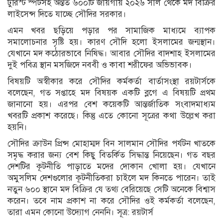
টুরিস্ট স্পটসহ অন্তত ৬০০টি জায়গায় ২০২৬ সাল থেকে মদ বিক্রির
লাইসেন্স দিতে যাচ্ছে সৌদির সরকার।
এমন খবর ছড়িয়ে পড়ার পর সামাজিক মাধ্যমে ব্যাপক
সমালোচনার সৃষ্টি হয়। কারণ সৌদি হলো ইসলামের জন্মস্থান।
যেখানে মদ কঠোরভাবে নিষিদ্ধ। আবার সৌদির বাদশাহ ইসলামের
দুই পবিত্র স্থান মসজিদে নববী ও কাবা শরীফের অভিভাবক।
বিষয়টি অস্বীকার করে সৌদির কর্মকর্তা বার্তাসংস্থা রয়টার্সকে
বলেছেন, গত সপ্তাহে মদ বিষয়ক একটি ব্লগে এ বিষয়টি প্রথম
জানানো হয়। এরপর বেশ কয়েকটি আন্তর্জাতিক সংবাদমাধ্যম
খবরটি প্রকাশ করেছে। কিন্তু এতে কোনো সূত্রের কথা উল্লেখ করা
হয়নি।
সৌদির ক্রাউন প্রিন্স মোহাম্মদ বিন সালমান সৌদির পর্যটন খাতকে
সমৃদ্ধ করার জন্য বেশ কিছু বিতর্কিত সিদ্ধান্ত নিয়েছেন। গত বছর
দেশটির কূটনীতি পাড়াতে মদের দোকান খোলা হয়। যেখানে
অমুসলিম দেশগুলোর কূটনীতিকরা চাইলে মদ কিনতে পারেন। তাই
নতুন ৬০০ স্থানে মদ বিক্রির যে তথ্য বেরিয়েছে সেটি অনেকে বিশ্বাস
করেন। তবে নাম প্রকাশ না করে সৌদির ওই কর্মকর্তা বলেছেন,
তারা এমন কোনো উদ্যোগ নেননি। সূত্র: রয়টার্স