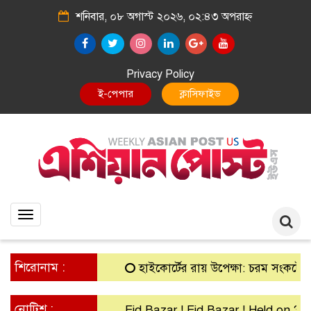
শনিবার, ০৮ অগাস্ট ২০২৬, ০২:৪৩ অপরাহ্ন
Privacy Policy
E-Paper
Classified
Toggle
navigation
শিরোনাম :
হাইকোর্টের রায় উপেক্ষা: চরম সংকটে গ্রামীণ 
নোটিশ :
Eid Bazar ! Eid Bazar ! Held on 30th M