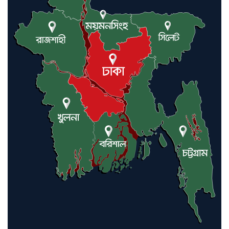
প্রণালি সবার জন্য উন্মুক্ত: আরাকচি
এবার চীনের দ্বারস্থ হলেন ডোনাল্ড
ট্রাম্প
ইরানে কঠোর হামলা অব্যাহত রাখতে
ট্রাম্পকে আহ্বান সৌদি আরবের
ইরাকসহ মধ্যপ্রাচ্যে ২৪ হামলা চালাল
ইরানপন্থি গোষ্ঠী
হরমুজ প্রণালী সুরক্ষায় মিত্ররা সাহায্য
না করলে ন্যাটোর ভবিষ্যৎ খারাপ
হবে: ট্রাম্প