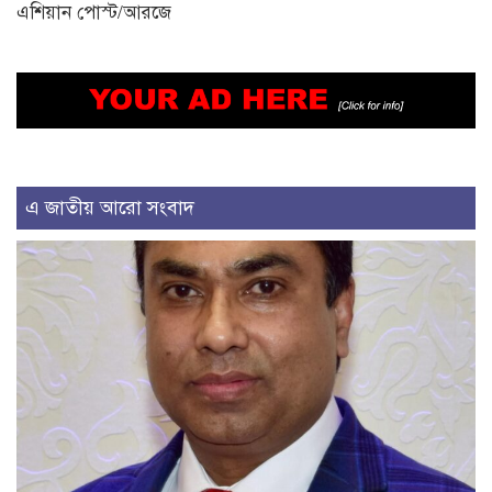
এশিয়ান পোস্ট/আরজে
এ জাতীয় আরো সংবাদ