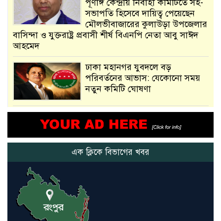
পূর্ণাঙ্গ কেন্দ্রীয় নির্বাহী কমিটিতে সহ-
সভাপতি হিসেবে দায়িত্ব পেয়েছেন
মৌলভীবাজারের কুলাউড়া উপজেলার
বাসিন্দা ও যুক্তরাষ্ট্র প্রবাসী শীর্ষ বিএনপি নেতা আবু সাঈদ
আহমেদ
ঢাকা মহানগর যুবদলে বড়
পরিবর্তনের আভাস: যেকোনো সময়
নতুন কমিটি ঘোষণা
আমরা সেই কাজ করতে চাই, যাতে
মানুষের উপকার হয় : প্রধানমন্ত্রী
এক ক্লিকে বিভাগের খবর
নতুন মিসাইলের ব্যবহার শুরুই
করিনি: কড়া হুঁশিয়ারি ইরানের
যুক্তরাষ্ট্র ও ইসরায়েল বাদে হরমুজ