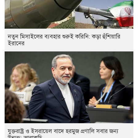
নতুন মিসাইলের ব্যবহার শুরুই করিনি: কড়া হুঁশিয়ারি
ইরানের
যুক্তরাষ্ট্র ও ইসরায়েল বাদে হরমুজ প্রণালি সবার জন্য
উন্মুক্ত: আরাকচি