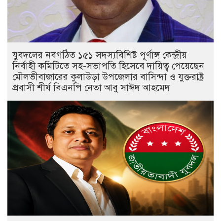
যুবদলের নবগঠিত ১৫১ সদস্যবিশিষ্ট পূর্ণাঙ্গ কেন্দ্রীয়
নির্বাহী কমিটিতে সহ-সভাপতি হিসেবে দায়িত্ব পেয়েছেন
মৌলভীবাজারের কুলাউড়া উপজেলার বাসিন্দা ও যুক্তরাষ্ট্র
প্রবাসী শীর্ষ বিএনপি নেতা আবু সাঈদ আহমেদ