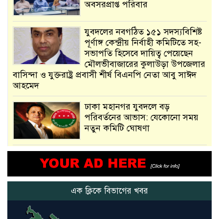
অবসরপ্রাপ্ত পরিবার
যুবদলের নবগঠিত ১৫১ সদস্যবিশিষ্ট
পূর্ণাঙ্গ কেন্দ্রীয় নির্বাহী কমিটিতে সহ-
সভাপতি হিসেবে দায়িত্ব পেয়েছেন
মৌলভীবাজারের কুলাউড়া উপজেলার
বাসিন্দা ও যুক্তরাষ্ট্র প্রবাসী শীর্ষ বিএনপি নেতা আবু সাঈদ
আহমেদ
ঢাকা মহানগর যুবদলে বড়
পরিবর্তনের আভাস: যেকোনো সময়
নতুন কমিটি ঘোষণা
আমরা সেই কাজ করতে চাই, যাতে
মানুষের উপকার হয় : প্রধানমন্ত্রী
এক ক্লিকে বিভাগের খবর
নতুন মিসাইলের ব্যবহার শুরুই
করিনি: কড়া হুঁশিয়ারি ইরানের