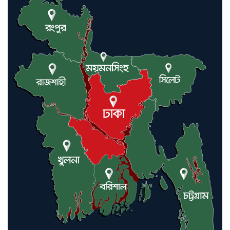
যুক্তরাষ্ট্র ও ইসরায়েল বাদে হরমুজ
প্রণালি সবার জন্য উন্মুক্ত: আরাকচি
এবার চীনের দ্বারস্থ হলেন ডোনাল্ড
ট্রাম্প
ইরানে কঠোর হামলা অব্যাহত রাখতে
ট্রাম্পকে আহ্বান সৌদি আরবের
ইরাকসহ মধ্যপ্রাচ্যে ২৪ হামলা চালাল
ইরানপন্থি গোষ্ঠী