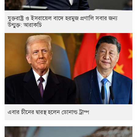
যুক্তরাষ্ট্র ও ইসরায়েল বাদে হরমুজ প্রণালি সবার জন্য
উন্মুক্ত: আরাকচি
এবার চীনের দ্বারস্থ হলেন ডোনাল্ড ট্রাম্প