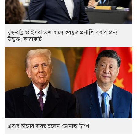
যুক্তরাষ্ট্র ও ইসরায়েল বাদে হরমুজ প্রণালি সবার জন্য
উন্মুক্ত: আরাকচি
এবার চীনের দ্বারস্থ হলেন ডোনাল্ড ট্রাম্প