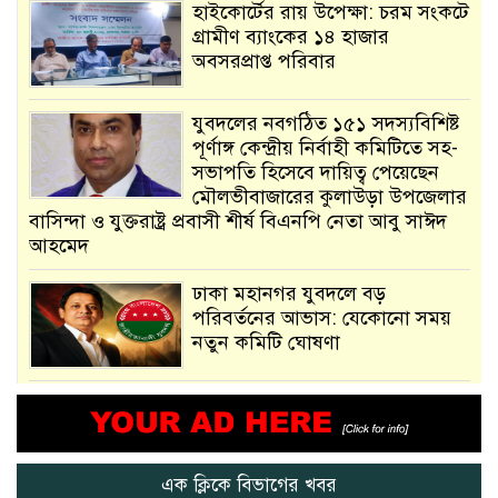
হাইকোর্টের রায় উপেক্ষা: চরম সংকটে
গ্রামীণ ব্যাংকের ১৪ হাজার
অবসরপ্রাপ্ত পরিবার
যুবদলের নবগঠিত ১৫১ সদস্যবিশিষ্ট
পূর্ণাঙ্গ কেন্দ্রীয় নির্বাহী কমিটিতে সহ-
সভাপতি হিসেবে দায়িত্ব পেয়েছেন
মৌলভীবাজারের কুলাউড়া উপজেলার
বাসিন্দা ও যুক্তরাষ্ট্র প্রবাসী শীর্ষ বিএনপি নেতা আবু সাঈদ
আহমেদ
ঢাকা মহানগর যুবদলে বড়
পরিবর্তনের আভাস: যেকোনো সময়
নতুন কমিটি ঘোষণা
আমরা সেই কাজ করতে চাই, যাতে
মানুষের উপকার হয় : প্রধানমন্ত্রী
এক ক্লিকে বিভাগের খবর