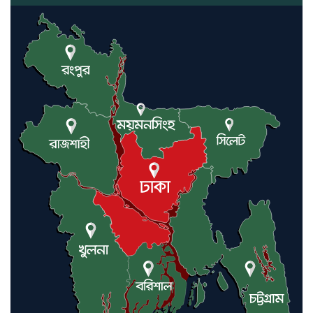
নতুন মিসাইলের ব্যবহার শুরুই
করিনি: কড়া হুঁশিয়ারি ইরানের
যুক্তরাষ্ট্র ও ইসরায়েল বাদে হরমুজ
প্রণালি সবার জন্য উন্মুক্ত: আরাকচি
এবার চীনের দ্বারস্থ হলেন ডোনাল্ড
ট্রাম্প
ইরানে কঠোর হামলা অব্যাহত রাখতে
ট্রাম্পকে আহ্বান সৌদি আরবের
ইরাকসহ মধ্যপ্রাচ্যে ২৪ হামলা চালাল
ইরানপন্থি গোষ্ঠী