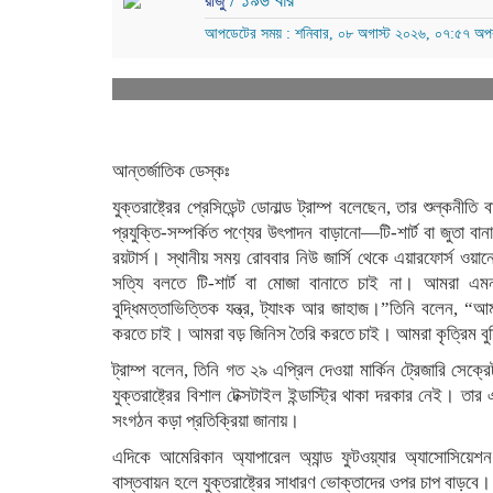
/ ১৯৬ বার
রাজু
আপডেটের সময় : শনিবার, ০৮ অগাস্ট ২০২৬, ০৭:৫৭ অপর
আন্তর্জাতিক ডেস্কঃ
যুক্তরাষ্ট্রের প্রেসিডেন্ট ডোনাল্ড ট্রাম্প বলেছেন, তার শুল্কনীত
প্রযুক্তি-সম্পর্কিত পণ্যের উৎপাদন বাড়ানো—টি-শার্ট বা জুতা 
রয়টার্স। স্থানীয় সময় রোববার নিউ জার্সি থেকে এয়ারফোর্স ওয়া
সত্যি বলতে টি-শার্ট বা মোজা বানাতে চাই না। আমরা এমন ক
বুদ্ধিমত্তাভিত্তিক যন্ত্র, ট্যাংক আর জাহাজ।”তিনি বলেন, “আম
করতে চাই। আমরা বড় জিনিস তৈরি করতে চাই। আমরা কৃত্রিম বু
ট্রাম্প বলেন, তিনি গত ২৯ এপ্রিল দেওয়া মার্কিন ট্রেজারি সেক্
যুক্তরাষ্ট্রের বিশাল টেক্সটাইল ইন্ডাস্ট্রি থাকা দরকার নেই। ত
সংগঠন কড়া প্রতিক্রিয়া জানায়।
এদিকে আমেরিকান অ্যাপারেল অ্যান্ড ফুটওয়্যার অ্যাসোসিয়েশন
বাস্তবায়ন হলে যুক্তরাষ্ট্রের সাধারণ ভোক্তাদের ওপর চাপ বাড়বে।