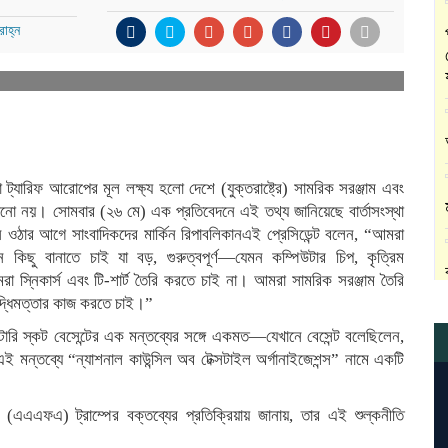
াহ্ন
ি বা ট্যারিফ আরোপের মূল লক্ষ্য হলো দেশে (যুক্তরাষ্ট্রে) সামরিক সরঞ্জাম এবং
বানানো নয়। সোমবার (২৬ মে) এক প্রতিবেদনে এই তথ্য জানিয়েছে বার্তাসংস্থা
নে ওঠার আগে সাংবাদিকদের মার্কিন রিপাবলিকানএই প্রেসিডেন্ট বলেন, “আমরা
িছু বানাতে চাই যা বড়, গুরুত্বপূর্ণ—যেমন কম্পিউটার চিপ, কৃত্রিম
রা স্নিকার্স এবং টি-শার্ট তৈরি করতে চাই না। আমরা সামরিক সরঞ্জাম তৈরি
দ্ধিমত্তার কাজ করতে চাই।”
রেটারি স্কট বেসেন্টের এক মন্তব্যের সঙ্গে একমত—যেখানে বেসেন্ট বলেছিলেন,
ার এই মন্তব্যে “ন্যাশনাল কাউন্সিল অব টেক্সটাইল অর্গানাইজেশন্স” নামে একটি
 (এএএফএ) ট্রাম্পের বক্তব্যের প্রতিক্রিয়ায় জানায়, তার এই শুল্কনীতি