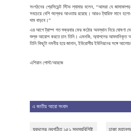
সংগঠনের প্রেসিডেন্ট স্টিভ ল্যামার বলেন, “আমরা যে জামাক
সবচেয়ে বেশি শুল্কের আওতায় রয়েছে। আরও ট্যারিফ মানে হলো—আ
দাম বাড়বে।”
এর আগে ট্রাম্প গত শুক্রবার ফের কঠোর অবস্থান নিয়ে ঘোষণা
শুল্ক আরোপ করতে চান তিনি। এমনকি, অ্যাপলের আমদানিকৃত 
তিনি কিছুটা নমনীয় হয়ে জানান, ইউরোপীয় ইউনিয়নের সঙ্গে আলোচন
এশিয়ান পোস্ট/আরজে
এ জাতীয় আরো সংবাদ
যুবদলের নবগঠিত ১৫১ সদস্যবিশিষ্ট
ঢাকা মহানগর