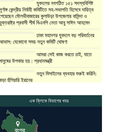
যুবদলের নবগঠিত ১৫১ সদস্যবিশিষ্ট
পূর্ণাঙ্গ কেন্দ্রীয় নির্বাহী কমিটিতে সহ-সভাপতি হিসেবে দায়িত্ব
পেয়েছেন মৌলভীবাজারের কুলাউড়া উপজেলার বাসিন্দা ও
যুক্তরাষ্ট্র প্রবাসী শীর্ষ বিএনপি নেতা আবু সাঈদ আহমেদ
ঢাকা মহানগর যুবদলে বড় পরিবর্তনের
আভাস: যেকোনো সময় নতুন কমিটি ঘোষণা
আমরা সেই কাজ করতে চাই, যাতে
মানুষের উপকার হয় : প্রধানমন্ত্রী
নতুন মিসাইলের ব্যবহার শুরুই করিনি:
কড়া হুঁশিয়ারি ইরানের
যুক্তরাষ্ট্র ও ইসরায়েল বাদে হরমুজ
প্রণালি সবার জন্য উন্মুক্ত: আরাকচি
এক ক্লিকে বিভাগের খবর
এবার চীনের দ্বারস্থ হলেন ডোনাল্ড
ট্রাম্প
ইরানে কঠোর হামলা অব্যাহত রাখতে