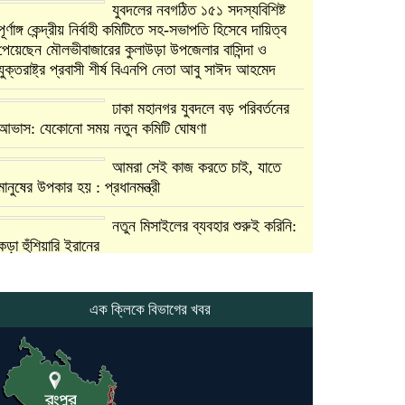
যুবদলের নবগঠিত ১৫১ সদস্যবিশিষ্ট
পূর্ণাঙ্গ কেন্দ্রীয় নির্বাহী কমিটিতে সহ-সভাপতি হিসেবে দায়িত্ব
পেয়েছেন মৌলভীবাজারের কুলাউড়া উপজেলার বাসিন্দা ও
যুক্তরাষ্ট্র প্রবাসী শীর্ষ বিএনপি নেতা আবু সাঈদ আহমেদ
ঢাকা মহানগর যুবদলে বড় পরিবর্তনের
আভাস: যেকোনো সময় নতুন কমিটি ঘোষণা
আমরা সেই কাজ করতে চাই, যাতে
মানুষের উপকার হয় : প্রধানমন্ত্রী
নতুন মিসাইলের ব্যবহার শুরুই করিনি:
কড়া হুঁশিয়ারি ইরানের
যুক্তরাষ্ট্র ও ইসরায়েল বাদে হরমুজ
প্রণালি সবার জন্য উন্মুক্ত: আরাকচি
এক ক্লিকে বিভাগের খবর
এবার চীনের দ্বারস্থ হলেন ডোনাল্ড
ট্রাম্প
ইরানে কঠোর হামলা অব্যাহত রাখতে