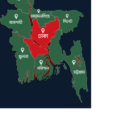
ট্রাম্পকে আহ্বান সৌদি আরবের
ইরাকসহ মধ্যপ্রাচ্যে ২৪ হামলা চালাল
ইরানপন্থি গোষ্ঠী
হরমুজ প্রণালী সুরক্ষায় মিত্ররা সাহায্য
না করলে ন্যাটোর ভবিষ্যৎ খারাপ হবে:
ট্রাম্প