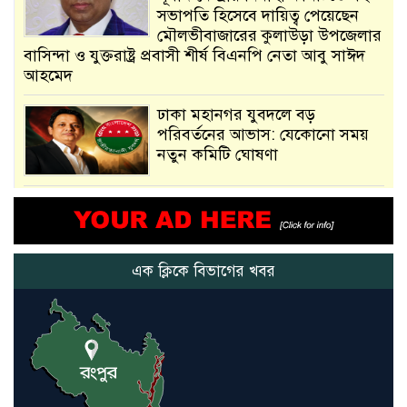
সভাপতি হিসেবে দায়িত্ব পেয়েছেন
মৌলভীবাজারের কুলাউড়া উপজেলার
বাসিন্দা ও যুক্তরাষ্ট্র প্রবাসী শীর্ষ বিএনপি নেতা আবু সাঈদ
আহমেদ
ঢাকা মহানগর যুবদলে বড়
পরিবর্তনের আভাস: যেকোনো সময়
নতুন কমিটি ঘোষণা
আমরা সেই কাজ করতে চাই, যাতে
মানুষের উপকার হয় : প্রধানমন্ত্রী
এক ক্লিকে বিভাগের খবর
নতুন মিসাইলের ব্যবহার শুরুই
করিনি: কড়া হুঁশিয়ারি ইরানের
যুক্তরাষ্ট্র ও ইসরায়েল বাদে হরমুজ