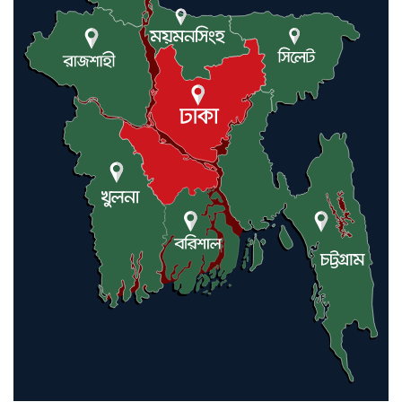
প্রণালি সবার জন্য উন্মুক্ত: আরাকচি
এবার চীনের দ্বারস্থ হলেন ডোনাল্ড
ট্রাম্প
ইরানে কঠোর হামলা অব্যাহত রাখতে
ট্রাম্পকে আহ্বান সৌদি আরবের
ইরাকসহ মধ্যপ্রাচ্যে ২৪ হামলা চালাল
ইরানপন্থি গোষ্ঠী
হরমুজ প্রণালী সুরক্ষায় মিত্ররা সাহায্য
না করলে ন্যাটোর ভবিষ্যৎ খারাপ
হবে: ট্রাম্প