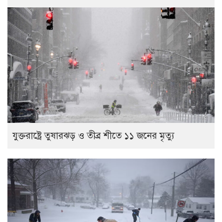
যুক্তরাষ্ট্রে তুষারঝড় ও তীব্র শীতে ১১ জনের মৃত্যু