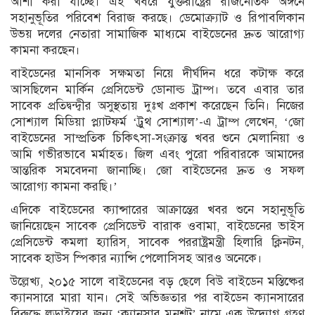
আশা করা যাচ্ছে। এই খবরে যুক্তরাষ্ট্রের রাজনৈতিক অঙ্গনে
সহানুভূতির পরিবেশ বিরাজ করছে। ডেমোক্র্যাট ও রিপাবলিকান
উভয় দলের নেতারা সামাজিক মাধ্যমে বাইডেনের দ্রুত আরোগ্য
কামনা করছেন।
বাইডেনের মানসিক সক্ষমতা নিয়ে দীর্ঘদিন ধরে কটাক্ষ করে
আসছিলেন মার্কিন প্রেসিডেন্ট ডোনাল্ড ট্রাম্প। তবে এবার তার
সাবেক প্রতিদ্বন্দ্বীর অসুস্থতায় দুঃখ প্রকাশ করেছেন তিনি। নিজের
সোশ্যাল মিডিয়া প্ল্যাটফর্ম ‘ট্রুথ সোশ্যাল’-এ ট্রাম্প লেখেন, ‘জো
বাইডেনের সাম্প্রতিক চিকিৎসা-সংক্রান্ত খবর শুনে মেলানিয়া ও
আমি গভীরভাবে মর্মাহত। জিল এবং পুরো পরিবারকে আমাদের
আন্তরিক সমবেদনা জানাচ্ছি। জো বাইডেনের দ্রুত ও সফল
আরোগ্য কামনা করছি।’
এদিকে বাইডেনের ক্যান্সারের আক্রান্তের খবর শুনে সহানুভূতি
জানিয়েছেন সাবেক প্রেসিডেন্ট বারাক ওবামা, বাইডেনের ভাইস
প্রেসিডেন্ট কমলা হ্যারিস, সাবেক পররাষ্ট্রমন্ত্রী হিলারি ক্লিনটন,
সাবেক হাউস স্পিকার ন্যান্সি পেলোসিসহ আরও অনেকে।
উল্লেখ্য, ২০১৫ সালে বাইডেনের বড় ছেলে বিউ বাইডেন মস্তিষ্কের
ক্যানসারে মারা যান। সেই অভিজ্ঞতার পর বাইডেন ক্যানসারের
বিরুদ্ধে লড়াইয়ের জন্য ‘ক্যানসার মুনশট’ নামে এক উদ্যোগ গ্রহণ