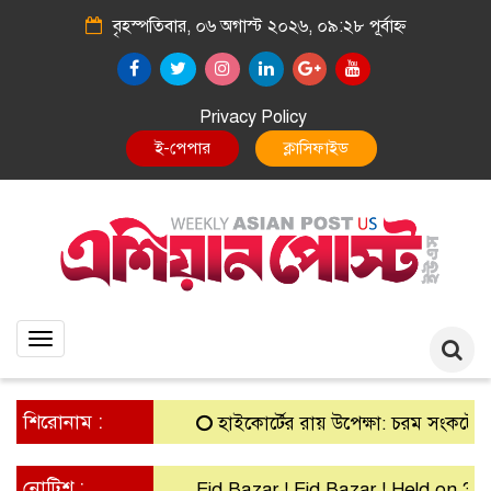
বৃহস্পতিবার, ০৬ অগাস্ট ২০২৬, ০৯:২৮ পূর্বাহ্ন
Privacy Policy
ই-পেপার
ক্লাসিফাইড
Toggle
navigation
শিরোনাম :
হাইকোর্টের রায় উপেক্ষা: চরম সংকটে গ্রামীণ
নোটিশ :
Eid Bazar ! Eid Bazar ! Held on 30th 