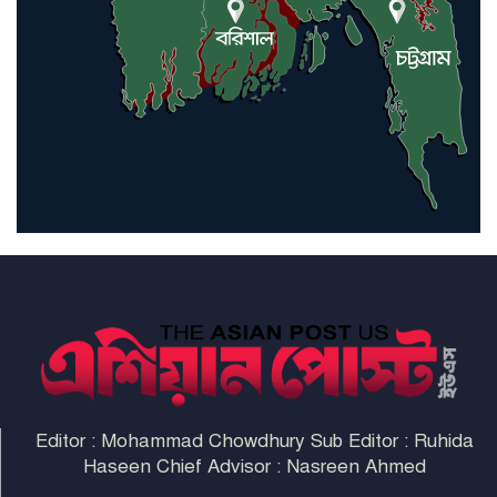
ইরাকসহ মধ্যপ্রাচ্যে ২৪ হামলা চালাল
ইরানপন্থি গোষ্ঠী
হরমুজ প্রণালী সুরক্ষায় মিত্ররা সাহায্য
না করলে ন্যাটোর ভবিষ্যৎ খারাপ
হবে: ট্রাম্প
Editor : Mohammad Chowdhury Sub Editor : Ruhida
Haseen Chief Advisor : Nasreen Ahmed