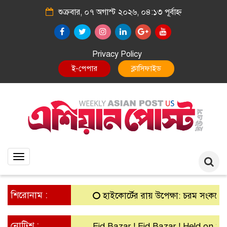
শুক্রবার, ০৭ অগাস্ট ২০২৬, ০৪:১৩ পূর্বাহ্ন
Privacy Policy
ই-পেপার
ক্লাসিফাইড
Toggle
navigation
শিরোনাম :
হাইকোর্টের রায় উপেক্ষা: চরম সংকটে গ্রামীণ
নোটিশ :
Eid Bazar ! Eid Bazar ! Held on 30th 