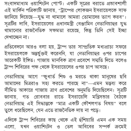
সংবাদমাধ্যম ওয়াশিংটন পোস্ট। একটি সূত্রের বরাতে প্রভাবশালী
এই মার্কিন পত্রিকাটি জানায়, “ট্রাম্পের লোকজন ইসরায়েলকে সাফ
জানিয়ে দিয়েছে—যুদ্ধ না থামালে আমরা তোমাদের ত্যাগ করব”।
সূত্রটির দাবি, ইসরায়েলের প্রধানমন্ত্রী বেঞ্জামিন নেতানিয়াহুর যুদ্ধ
থামানোর রাজনৈতিক সক্ষমতা রয়েছে, কিন্তু তিনি সেই ইচ্ছা
দেখাচ্ছেন না।
প্রতিবেদনে আরও বলা হয়, ট্রাম্প তার সাম্প্রতিক মধ্যপ্রাচ্য সফরে
ইসরায়েলকে অন্তর্ভুক্তই করেননি, যা নেতানিয়াহুর ওপর চাপের
আরেকটি ইঙ্গিত। গাজায় মানবিক ত্রাণ প্রবেশে সম্মতি দিতে বলেও
ট্রাম্প শিবিরের পক্ষ থেকে ইসরায়েলের ওপর চাপ আসছে।
নেতানিয়াহু আগে “ক্ষুধার্ত শিশু ও মরতে থাকা মানুষের ছবি
আমাদের মিত্ররাও সহ্য করতে পারছে না”—এমন মন্তব্য করে
সীমিত আকারে গাজায় ত্রাণ প্রবেশের অনুমতি দিয়েছিলেন। সূত্রটি
জানায়, গত রোববার রাতে ইসরায়েলি মন্ত্রিসভার বৈঠকে
নেতানিয়াহু এই সিদ্ধান্তকে “মাত্র একটি কৌশলগত বিষয়” বলে
তুলে ধরেছিলেন, যেন এতে রাজনৈতিক দায় না পড়ে।
এদিকে ট্রাম্প শিবিরের কাছ থেকে এই হুঁশিয়ারি এমন এক সময়
এলো, যখন ওয়াশিংটন ও তেল আবিবের সম্পর্ক ক্রমেই