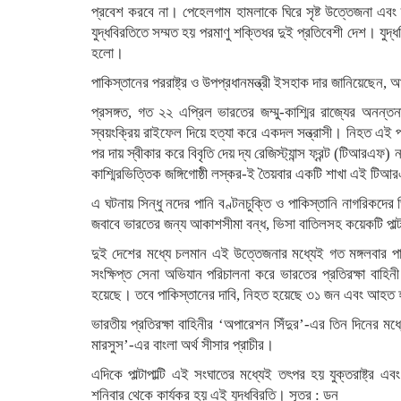
প্রবেশ করবে না। পেহেলগাম হামলাকে ঘিরে সৃষ্ট উত্তেজনা এবং তা
যুদ্ধবিরতিতে সম্মত হয় পরমাণু শক্তিধর দুই প্রতিবেশী দেশ। যুদ
হলো।
পাকিস্তানের পররাষ্ট্র ও উপপ্রধানমন্ত্রী ইসহাক দার জানিয়েছেন,
প্রসঙ্গত, গত ২২ এপ্রিল ভারতের জম্মু-কাশ্মির রাজ্যের অনন
স্বয়ংক্রিয় রাইফেল দিয়ে হত্যা করে একদল সন্ত্রাসী। নিহত এই পর
পর দায় স্বীকার করে বিবৃতি দেয় দ্য রেজিস্ট্যান্স ফ্রন্ট (টিআরএফ) 
কাশ্মিরভিত্তিক জঙ্গিগোষ্ঠী লস্কর-ই তৈয়বার একটি শাখা এই টি
এ ঘটনায় সিন্ধু নদের পানি বণ্টনচুক্তি ও পাকিস্তানি নাগরিকদে
জবাবে ভারতের জন্য আকাশসীমা বন্ধ, ভিসা বাতিলসহ কয়েকটি পাল্ট
দুই দেশের মধ্যে চলমান এই উত্তেজনার মধ্যেই গত মঙ্গলবার পা
সংক্ষিপ্ত সেনা অভিযান পরিচালনা করে ভারতের প্রতিরক্ষা বাহিন
হয়েছে। তবে পাকিস্তানের দাবি, নিহত হয়েছে ৩১ জন এবং আহ
ভারতীয় প্রতিরক্ষা বাহিনীর ‘অপারেশন সিঁদুর’-এর তিন দিনের মধ
মারসুস’-এর বাংলা অর্থ সীসার প্রাচীর।
এদিকে পাল্টাপাল্টি এই সংঘাতের মধ্যেই তৎপর হয় যুক্তরাষ্ট্র এব
শনিবার থেকে কার্যকর হয় এই যুদ্ধবিরতি। সূত্র : ডন