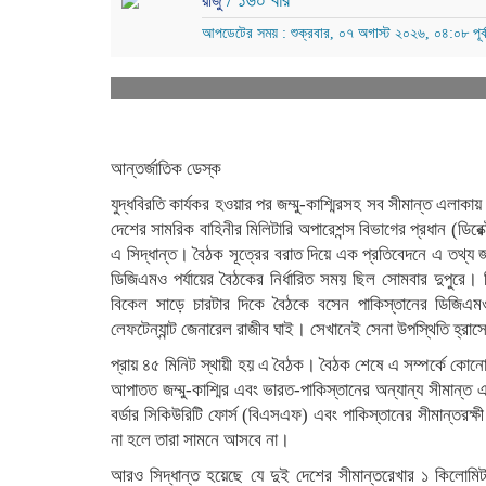
/ ১৬০ বার
রাজু
আপডেটের সময় : শুক্রবার, ০৭ অগাস্ট ২০২৬, ০৪:০৮ পূর্ব
আন্তর্জাতিক ডেস্ক
যুদ্ধবিরতি কার্যকর হওয়ার পর জম্মু-কাশ্মিরসহ সব সীমান্ত এলা
দেশের সামরিক বাহিনীর মিলিটারি অপারেশন্স বিভাগের প্রধান (ডির
এ সিদ্ধান্ত। বৈঠক সূত্রের বরাত দিয়ে এক প্রতিবেদনে এ তথ্য 
ডিজিএমও পর্যায়ের বৈঠকের নির্ধারিত সময় ছিল সোমবার দুপুরে। 
বিকেল সাড়ে চারটার দিকে বৈঠকে বসেন পাকিস্তানের ডিজি
লেফটেন্যান্ট জেনারেল রাজীব ঘাই। সেখানেই সেনা উপস্থিতি হ্রা
প্রায় ৪৫ মিনিট স্থায়ী হয় এ বৈঠক। বৈঠক শেষে এ সম্পর্কে কোনো 
আপাতত জম্মু-কাশ্মির এবং ভারত-পাকিস্তানের অন্যান্য সীমান্ত এল
বর্ডার সিকিউরিটি ফোর্স (বিএসএফ) এবং পাকিস্তানের সীমান্তরক্ষী বা
না হলে তারা সামনে আসবে না।
আরও সিদ্ধান্ত হয়েছে যে দুই দেশের সীমান্তরেখার ১ কিলোমিট