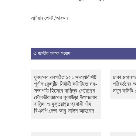
এশিয়ান পোস্ট /আরআর
এ জাতীয় আরো সংবাদ
যুবদলের নবগঠিত ১৫১ সদস্যবিশিষ্ট
ঢাকা মহানগর
পূর্ণাঙ্গ কেন্দ্রীয় নির্বাহী কমিটিতে সহ-
পরিবর্তনের
সভাপতি হিসেবে দায়িত্ব পেয়েছেন
নতুন কমিটি
মৌলভীবাজারের কুলাউড়া উপজেলার
বাসিন্দা ও যুক্তরাষ্ট্র প্রবাসী শীর্ষ
বিএনপি নেতা আবু সাঈদ আহমেদ