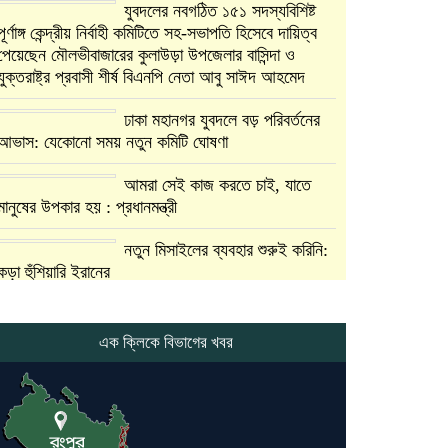
যুবদলের নবগঠিত ১৫১ সদস্যবিশিষ্ট
পূর্ণাঙ্গ কেন্দ্রীয় নির্বাহী কমিটিতে সহ-সভাপতি হিসেবে দায়িত্ব
পেয়েছেন মৌলভীবাজারের কুলাউড়া উপজেলার বাসিন্দা ও
যুক্তরাষ্ট্র প্রবাসী শীর্ষ বিএনপি নেতা আবু সাঈদ আহমেদ
ঢাকা মহানগর যুবদলে বড় পরিবর্তনের
আভাস: যেকোনো সময় নতুন কমিটি ঘোষণা
আমরা সেই কাজ করতে চাই, যাতে
মানুষের উপকার হয় : প্রধানমন্ত্রী
নতুন মিসাইলের ব্যবহার শুরুই করিনি:
কড়া হুঁশিয়ারি ইরানের
যুক্তরাষ্ট্র ও ইসরায়েল বাদে হরমুজ
প্রণালি সবার জন্য উন্মুক্ত: আরাকচি
এক ক্লিকে বিভাগের খবর
এবার চীনের দ্বারস্থ হলেন ডোনাল্ড
ট্রাম্প
ইরানে কঠোর হামলা অব্যাহত রাখতে