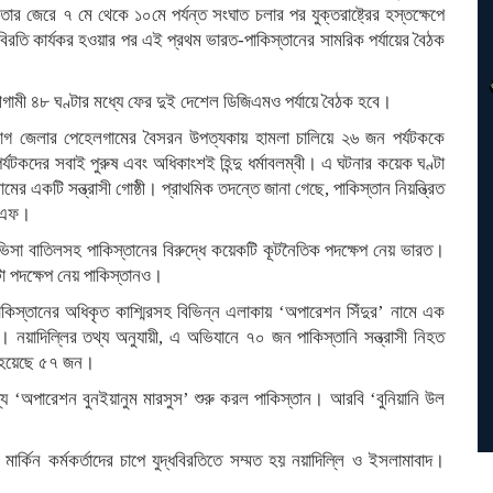
র জেরে ৭ মে থেকে ১০মে পর্যন্ত সংঘাত চলার পর যুক্তরাষ্ট্রের হস্তক্ষেপে
্ধবিরতি কার্যকর হওয়ার পর এই প্রথম ভারত-পাকিস্তানের সামরিক পর্যায়ের বৈঠক
 আগামী ৪৮ ঘণ্টার মধ্যে ফের দুই দেশেল ডিজিএমও পর্যায়ে বৈঠক হবে।
্তনাগ জেলার পেহেলগামের বৈসরন উপত্যকায় হামলা চালিয়ে ২৬ জন পর্যটককে
্যটকদের সবাই পুরুষ এবং অধিকাংশই হিন্দু ধর্মাবলম্বী। এ ঘটনার কয়েক ঘণ্টা
নামের একটি সন্ত্রাসী গোষ্ঠী। প্রাথমিক তদন্তে জানা গেছে, পাকিস্তান নিয়ন্ত্রিত
আরএফ।
র ভিসা বাতিলসহ পাকিস্তানের বিরুদ্ধে কয়েকটি কূটনৈতিক পদক্ষেপ নেয় ভারত।
া পদক্ষেপ নেয় পাকিস্তানও।
কিস্তানের অধিকৃত কাশ্মিরসহ বিভিন্ন এলাকায় ‘অপারেশন সিঁদুর’ নামে এক
ী। নয়াদিল্লির তথ্য অনুযায়ী, এ অভিযানে ৭০ জন পাকিস্তানি সন্ত্রাসী নিহত
ত হয়েছে ৫৭ জন।
্যে ‘অপারেশন বুনইয়ানুম মারসুস’ শুরু করল পাকিস্তান। আরবি ‘বুনিয়ানি উল
ং মার্কিন কর্মকর্তাদের চাপে যুদ্ধবিরতিতে সম্মত হয় নয়াদিল্লি ও ইসলামাবাদ।