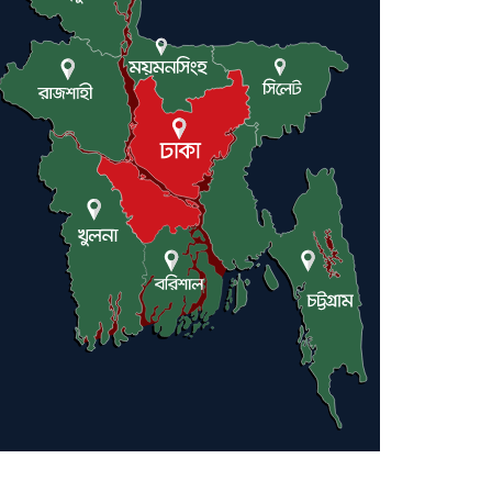
ট্রাম্পকে আহ্বান সৌদি আরবের
ইরাকসহ মধ্যপ্রাচ্যে ২৪ হামলা চালাল
ইরানপন্থি গোষ্ঠী
হরমুজ প্রণালী সুরক্ষায় মিত্ররা সাহায্য
না করলে ন্যাটোর ভবিষ্যৎ খারাপ হবে:
ট্রাম্প