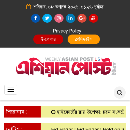
শনিবার, ০৮ অগাস্ট ২০২৬, ০১:৫৬ পূর্বাহ্ন
Privacy Policy
ই-পেপার
ক্লাসিফাইড
Toggle
navigation
শিরোনাম :
হাইকোর্টের রায় উপেক্ষা: চরম সংকটে গ্রামীণ
নোটিশ :
Eid Bazar ! Eid Bazar ! Held on 30th 