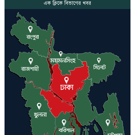
এক ক্লিকে বিভাগের খবর
নতুন মিসাইলের ব্যবহার শুরুই
করিনি: কড়া হুঁশিয়ারি ইরানের
যুক্তরাষ্ট্র ও ইসরায়েল বাদে হরমুজ
প্রণালি সবার জন্য উন্মুক্ত: আরাকচি
এবার চীনের দ্বারস্থ হলেন ডোনাল্ড
ট্রাম্প
ইরানে কঠোর হামলা অব্যাহত রাখতে
ট্রাম্পকে আহ্বান সৌদি আরবের
ইরাকসহ মধ্যপ্রাচ্যে ২৪ হামলা চালাল